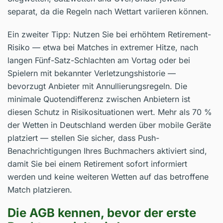
separat, da die Regeln nach Wettart variieren können.
Ein zweiter Tipp: Nutzen Sie bei erhöhtem Retirement-
Risiko — etwa bei Matches in extremer Hitze, nach
langen Fünf-Satz-Schlachten am Vortag oder bei
Spielern mit bekannter Verletzungshistorie —
bevorzugt Anbieter mit Annullierungsregeln. Die
minimale Quotendifferenz zwischen Anbietern ist
diesen Schutz in Risikosituationen wert. Mehr als 70 %
der Wetten in Deutschland werden über mobile Geräte
platziert — stellen Sie sicher, dass Push-
Benachrichtigungen Ihres Buchmachers aktiviert sind,
damit Sie bei einem Retirement sofort informiert
werden und keine weiteren Wetten auf das betroffene
Match platzieren.
Die AGB kennen, bevor der erste