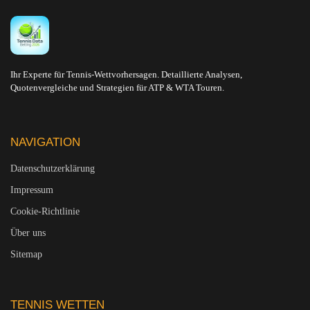
Ihr Experte für Tennis-Wettvorhersagen. Detaillierte Analysen,
Quotenvergleiche und Strategien für ATP & WTA Touren.
NAVIGATION
Datenschutzerklärung
Impressum
Cookie-Richtlinie
Über uns
Sitemap
TENNIS WETTEN