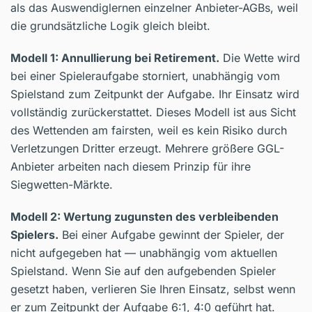
als das Auswendiglernen einzelner Anbieter-AGBs, weil
die grundsätzliche Logik gleich bleibt.
Modell 1: Annullierung bei Retirement.
Die Wette wird
bei einer Spieleraufgabe storniert, unabhängig vom
Spielstand zum Zeitpunkt der Aufgabe. Ihr Einsatz wird
vollständig zurückerstattet. Dieses Modell ist aus Sicht
des Wettenden am fairsten, weil es kein Risiko durch
Verletzungen Dritter erzeugt. Mehrere größere GGL-
Anbieter arbeiten nach diesem Prinzip für ihre
Siegwetten-Märkte.
Modell 2: Wertung zugunsten des verbleibenden
Spielers.
Bei einer Aufgabe gewinnt der Spieler, der
nicht aufgegeben hat — unabhängig vom aktuellen
Spielstand. Wenn Sie auf den aufgebenden Spieler
gesetzt haben, verlieren Sie Ihren Einsatz, selbst wenn
er zum Zeitpunkt der Aufgabe 6:1, 4:0 geführt hat.