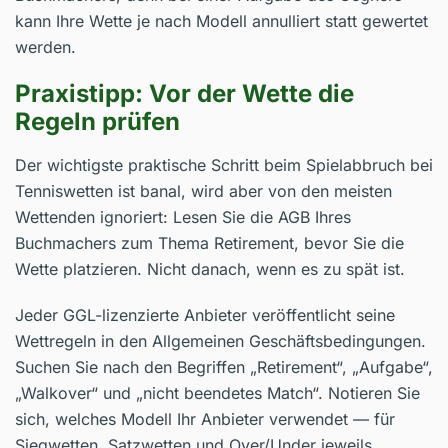
kann Ihre Wette je nach Modell annulliert statt gewertet
werden.
Praxistipp: Vor der Wette die
Regeln prüfen
Der wichtigste praktische Schritt beim Spielabbruch bei
Tenniswetten ist banal, wird aber von den meisten
Wettenden ignoriert: Lesen Sie die AGB Ihres
Buchmachers zum Thema Retirement, bevor Sie die
Wette platzieren. Nicht danach, wenn es zu spät ist.
Jeder GGL-lizenzierte Anbieter veröffentlicht seine
Wettregeln in den Allgemeinen Geschäftsbedingungen.
Suchen Sie nach den Begriffen „Retirement“, „Aufgabe“,
„Walkover“ und „nicht beendetes Match“. Notieren Sie
sich, welches Modell Ihr Anbieter verwendet — für
Siegwetten, Satzwetten und Over/Under jeweils