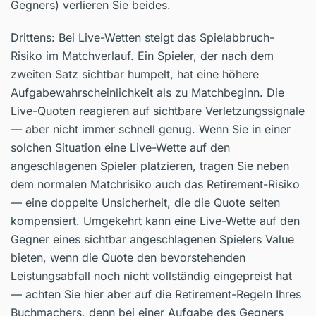
Gegners) verlieren Sie beides.
Drittens: Bei Live-Wetten steigt das Spielabbruch-
Risiko im Matchverlauf. Ein Spieler, der nach dem
zweiten Satz sichtbar humpelt, hat eine höhere
Aufgabewahrscheinlichkeit als zu Matchbeginn. Die
Live-Quoten reagieren auf sichtbare Verletzungssignale
— aber nicht immer schnell genug. Wenn Sie in einer
solchen Situation eine Live-Wette auf den
angeschlagenen Spieler platzieren, tragen Sie neben
dem normalen Matchrisiko auch das Retirement-Risiko
— eine doppelte Unsicherheit, die die Quote selten
kompensiert. Umgekehrt kann eine Live-Wette auf den
Gegner eines sichtbar angeschlagenen Spielers Value
bieten, wenn die Quote den bevorstehenden
Leistungsabfall noch nicht vollständig eingepreist hat
— achten Sie hier aber auf die Retirement-Regeln Ihres
Buchmachers, denn bei einer Aufgabe des Gegners