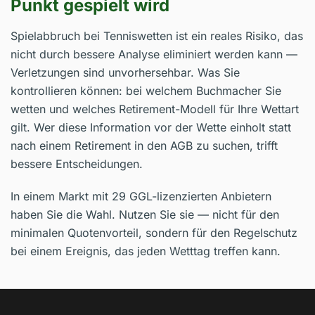
Punkt gespielt wird
Spielabbruch bei Tenniswetten ist ein reales Risiko, das
nicht durch bessere Analyse eliminiert werden kann —
Verletzungen sind unvorhersehbar. Was Sie
kontrollieren können: bei welchem Buchmacher Sie
wetten und welches Retirement-Modell für Ihre Wettart
gilt. Wer diese Information vor der Wette einholt statt
nach einem Retirement in den AGB zu suchen, trifft
bessere Entscheidungen.
In einem Markt mit 29 GGL-lizenzierten Anbietern
haben Sie die Wahl. Nutzen Sie sie — nicht für den
minimalen Quotenvorteil, sondern für den Regelschutz
bei einem Ereignis, das jeden Wetttag treffen kann.