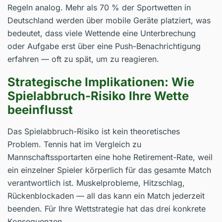
Regeln analog. Mehr als 70 % der Sportwetten in
Deutschland werden über mobile Geräte platziert, was
bedeutet, dass viele Wettende eine Unterbrechung
oder Aufgabe erst über eine Push-Benachrichtigung
erfahren — oft zu spät, um zu reagieren.
Strategische Implikationen: Wie
Spielabbruch-Risiko Ihre Wette
beeinflusst
Das Spielabbruch-Risiko ist kein theoretisches
Problem. Tennis hat im Vergleich zu
Mannschaftssportarten eine hohe Retirement-Rate, weil
ein einzelner Spieler körperlich für das gesamte Match
verantwortlich ist. Muskelprobleme, Hitzschlag,
Rückenblockaden — all das kann ein Match jederzeit
beenden. Für Ihre Wettstrategie hat das drei konkrete
Konsequenzen.