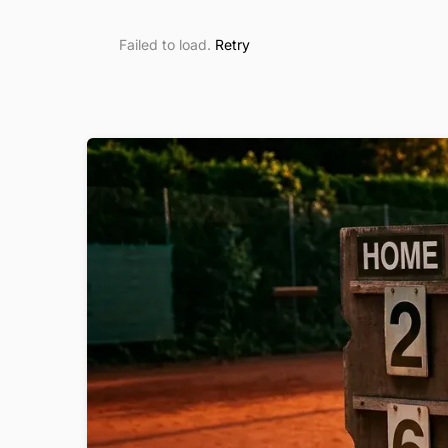
Failed to load.
Retry