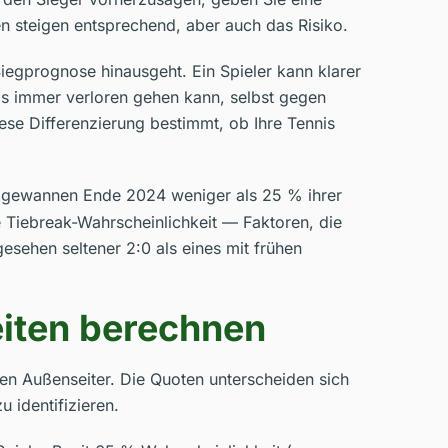
n steigen entsprechend, aber auch das Risiko.
Siegprognose hinausgeht. Ein Spieler kann klarer
is immer verloren gehen kann, selbst gegen
ese Differenzierung bestimmt, ob Ihre Tennis
er gewannen Ende 2024 weniger als 25 % ihrer
 Tiebreak-Wahrscheinlichkeit — Faktoren, die
gesehen seltener 2:0 als eines mit frühen
eiten berechnen
den Außenseiter. Die Quoten unterscheiden sich
 identifizieren.