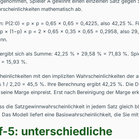
ngenommen, Spieler A gewinnt einen einzelnen Satz gegen S
hrscheinlichkeiten mathematisch ab.
n: P(2:0) = p × p = 0,65 × 0,65 = 0,4225, also 42,25 %. Fü
p × (1−p) × p = 2 × 0,65 × 0,35 × 0,65 = 0,2958, also 29,5
ann.
 ergibt sich als Summe: 42,25 % + 29,58 % = 71,83 %. Spieg
 = 15,93 %.
cheinlichkeiten mit den impliziten Wahrscheinlichkeiten d
as 1 / 2,20 = 45,5 %. Ihre Berechnung ergibt 42,25 %. Die Di
eine Marge einpreist. Erst nach Bereinigung der Marge erke
s die Satzgewinnwahrscheinlichkeit in jedem Satz gleich ble
s Modell liefert eine Basiswahrscheinlichkeit, die Sie mit 
f-5: unterschiedliche