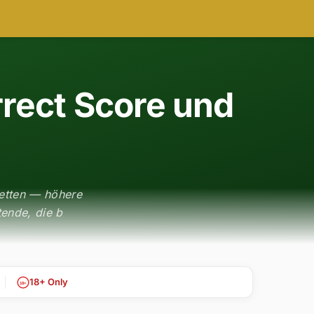
rrect Score und
etten — höhere
tende, die b
18+ Only
18+