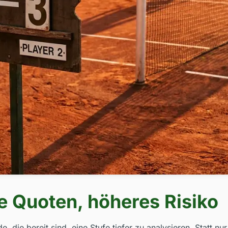
 Quoten, höheres Risiko
, die bereit sind, eine Stufe tiefer zu analysieren. Statt n