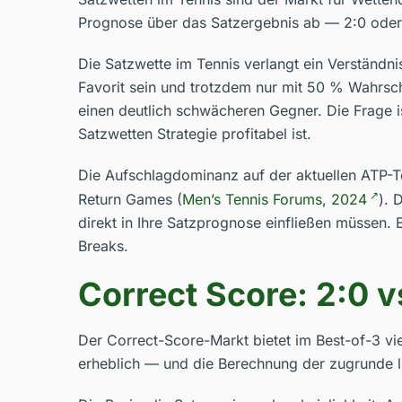
Prognose über das Satzergebnis ab — 2:0 oder 2
Die Satzwette im Tennis verlangt ein Verständni
Favorit sein und trotzdem nur mit 50 % Wahrsch
einen deutlich schwächeren Gegner. Die Frage is
Satzwetten Strategie profitabel ist.
Die Aufschlagdominanz auf der aktuellen ATP-T
Return Games (
Men’s Tennis Forums, 2024
). 
direkt in Ihre Satzprognose einfließen müssen. E
Breaks.
Correct Score: 2:0 
Der Correct-Score-Markt bietet im Best-of-3 vie
erheblich — und die Berechnung der zugrunde li